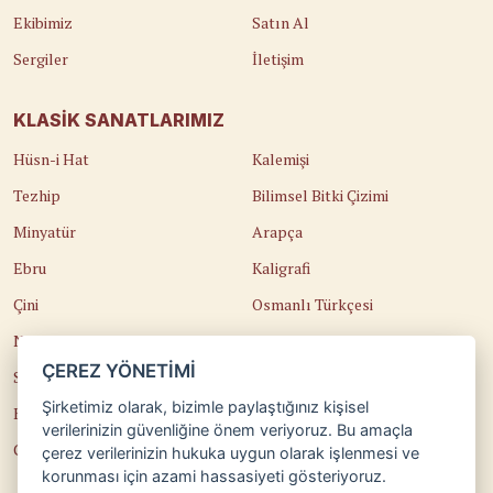
Ekibimiz
Satın Al
Sergiler
İletişim
KLASIK SANATLARIMIZ
Hüsn-i Hat
Kalemişi
Tezhip
Bilimsel Bitki Çizimi
Minyatür
Arapça
Ebru
Kaligrafi
Çini
Osmanlı Türkçesi
Naht
Edirnekari
ÇEREZ YÖNETİMİ
Sedef Kakma
Temel Sanat Eğitimi
Şirketimiz olarak, bizimle paylaştığınız kişisel
Katı'
Güzel Sanatlara Hazırlık
verilerinizin güvenliğine önem veriyoruz. Bu amaçla
Cilt
Teorik Eğitimler
çerez verilerinizin hukuka uygun olarak işlenmesi ve
korunması için azami hassasiyeti gösteriyoruz.