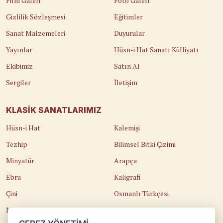
Film Galeri
Foto Galeri
Gizlilik Sözleşmesi
Eğitimler
Sanat Malzemeleri
Duyurular
Yayınlar
Hüsn-i Hat Sanatı Külliyatı
Ekibimiz
Satın Al
Sergiler
İletişim
KLASIK SANATLARIMIZ
Hüsn-i Hat
Kalemişi
Tezhip
Bilimsel Bitki Çizimi
Minyatür
Arapça
Ebru
Kaligrafi
Çini
Osmanlı Türkçesi
Naht
Edirnekari