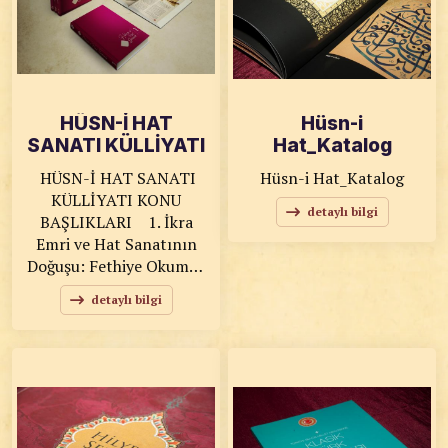
HÜSN-İ HAT
Hüsn-i
SANATI KÜLLİYATI
Hat_Katalog
HÜSN-İ HAT SANATI KÜLLİYATI KONU BAŞLIKLARI ​​​​​​ 1. İkra Emri ve Hat Sanatının Doğuşu: Fethiye Okumuş Konukoğlu 2. Alleme bil kalem: Nevriye Genç Bayram 3. Vel kalemi ve mâ yesturûn: Elanur Küçükköse 4. “Sizin en hayırlılarınız, Kur’an’ı öğrenen ve öğretenlerinizdir.”: Nevriye Genç Bayram 5. Peygamber Efendimizin Hüsn-i Hat Sanatını Tavsiyesi: Gülay Kutlu, Ayşe Sancak, Perihan Dilber 6. İslam ve Sanat: Ayşe Gereklioğlu 7. İslam Yazısı ve Tarihi: Şule Tarı 8. İslam’da Yazının Önemi: Şule Tarı 9. Kur’an-ı Kerim’in Yazılması ve Gelişim Süreci: Şule Tarı 10. Hat Sanatı ve Maneviyat İlişkisi: Abdüllatif Bostancı 11. Hüsn-i Hat Sanatında Bedii (Estetik) Anlayış: Merve Esra Erez 12. Cismanî Aletlerle Meydana Getirilen Ruhanî Hendese: Enis Benek 13. Tasavvuf ve Hat Sanatı: Özlem Seyran Aktaş 14. Medeniyet Tasavvuru: Ayşe Gereklioğlu 15. Medeniyet Aleminde Hüsn-i Hat: Ayşe Gereklioğlu 16. Hüsn-i Hat Sanatının Tarihi Seyri: Safiye Akbaş 17. Asr-ı Saadet ve Hüsn-i Hat: Safiye Akbaş 18. Emeviler Dönemi'nde Hüsn-i Hat: Safiye Akbaş 19. Endülüs Emevi Dönemi'nde Hüsn-i Hat: Öznur Çiçek 20. Abbasiler Dönemi'nde Hüsn-i Hat: Mutlu Durmuş 21. Büyük Selçuklu Dönemi'nde Hüsn-i Hat: Fatih Babaoğlu 22. Selçuklu Dönemi'nde Hüsn-i Hat: Hacer Yavuz 23. Erken Osmanlı Dönemi'nde Hüsn-i Hat: Rabia Merve Çelenli 24. Bursa Dönemi'nde Hüsn-i Hat: 25. Edirne Dönemi'nde Hüsn-i Hat: 26. Osmanlı Dönemi’nde Hüsn-i Hat: Damla Pehlivan, Selda Sun 27. Osmanlı’dan Sonra Klasik Sanatların Tarihi Serüveni: Damla Pehlivan 28. Beşikten Mezara Klasik Sanatlar: Ahmet Hamza Telek 29. Harf İnkılabı: Ahmet Zeki Yavaş 30. Günümüzde Hat Sanatına Bakış Açısı: Yasemin Aybüke Gök 31. Kur’an ve İslam olmadan Hüsn-i Hat olur muydu?: Hatice Kübra Karabağ 32. Klasik Sanatların Diğer Sanatlardan Farkı: Fatma Dalgıç 33. Hüsn-i Hat Sanatına Giriş: Ahmet Zeki Yavaş 34. Hüsn-i Hat Sanatı: Selda Sun 35. ‘’Sanat nokta ile başlar’’: Ayten Pelit 36. Hat Sanatında Gelenek: Zehra Mustafa 37. Ehl-i Hiref: Büşra Çoban 38. Hüsn-i Hat Sanatında; eğitimin, hattatların ve eserlerin denetimi: 39. Reis’ül Hattatinlik: 40. Hat Sanatı Eğitimi: Feyzanur Düzen 41. “Hoca ile Talebeyi Ölüm Ayırır” düsturu: Melis Sönmez 42. “Hüsn-i Hat sanatı hocanın taliminde gizlidir. Kıvamı çok çalışmakla, devamı da İslam dini üzere bulunmakla olur.”: Merve Esra Erez 43. Talebe: Mualla Aylar 44. Şakird: Mualla Aylar 45. Tilmiz: Mualla Aylar 46. Yazıya Hazırlanma Usulü: Merve Esra Erez 47. Medresetü’l Hattatin: 48. Akademili: Meltem Bilgin 49. Alaylı: Meltem Bilgin 50. Sanayi-i Nefise: Meltem Bilgin 51. Menşe-i Küttâb-ı Askeri(Askeri Katipler): 52. Hüsn-i Hat Sanatında Ekoller (Mektepler): Vedat Koç 53. Yakut el-Musta’sımi Mektebi: Vedat Koç 54. Şeyh Hamdullah Mektebi: Vedat Koç 55. Ahmed Karahisari Mektebi: Vedat Koç 56. Hafız Osman Mektebi: Yusuf Nuri Tanrıtanır 57. İsmail Zühdü Mektebi: 58. Mustafa Râkım Mektebi: Vedat Koç 59. Mahmud Celaleddin Mektebi: 60. Kazasker Mustafa İzzet Mektebi: Demet Cihangül 61. Mehmed Şevki Mektebi: Feyzanur Düzen 62. Yazıda üslup, tavır ve şive: Ayşe Günşar 63. “Bana bir harf öğretenin kırk yıl kölesi olurum.”: 64. Hoca-Talebe Diyaloğu: Fethiye Okumuş Konukoğlu 65. Hanım Talebeler (Hoca-Talebe İlişkisi): 66. Zeynüddin Abdurrahman İbnü’s-Sâiğ: 67. İcazet: Kadir Kalkavan 68. İcazet Tasdiki: 69. İmza: 70. İmza Tasarımı: 71. Ketebehû: Gufran Cemali 72. Nakalehû: Gufran Cemali 73. Meşekehû: Gufran Cemali 74. Kalledehû: Gufran Cemali 75. Harrarahû: Gufran Cemali 76. Bende-i Âli Aba: İlknur Erol 77. El-Fakir’ul Hâkir: 78. Pürhatâ: 79. Sade İmza: 80. Satır İmza: 81. Hüsn-i Hat Sanatı Terimleri: Nigar Lafcı 82. Hattatlar için kullanılan unvanlar: Rabia Yıldırım 83. Kâtib: Emine Geçgel 84. Hattat: Emine Geçgel 85. Katib-i Sultani: 86. Yazar: 87. Hoşnüvis: Ahmed Hüsrev Koyuncu 88. Ta’liknüvis: 89. Celînüvis: 90. Çepnüvis: 91. Meşkhâne ve Yazı Odası: 92. Muharrir: 93. Osmanlı Döneminde Medreselerde Hüsn-i Hat Eğitimi: Sami Bozkont 94. Osmanlı Türkçesi: İlknur Erol 95. Hattatlık ve Hafızlık Bağı: Zekeriya Hacı, Hatice Hacı 96. Hat Sanatına Yeni Başlayanlar İçin Tavsiyeler: Filiz Kartal 97. Hattatlığın Şartları: Hülya Bol 98. İstidat, kabiliyet, yetenek: Merve Şefika Dere 99. Meşk: Melis Sönmez 100. Aşk Olmadan Meşk Olmaz: Merve Esra Erez 101. Meşk Kitabı, hurufat, mürekkebât: Durdana 102. Harf Çıkartmak, Çıkartma Yapmak: 103. Kaftalanmak, Kaftan Giydirmek: 104. S’ay(sin, ayn, ye harfleri): 105. Softa Meşki: 106. Nesih Yazı Meşk Serüveninde Kitaptan Sonra; Hilye-i Şerife, Esma-i Hüsna, Yasin-i Şerif ve Namaz Sûrelerinin Meşk Edilmesi: 107. Celi-Nesih Meşki: Eyüp Yıldız 108. Sülüs Yazı Meşk Sürecinde; Tuğra ve Sami Efendi Yeni Cami Çeşme Yazılarının Meşk Edilmesi: 109. Günümüzde yazı meşki neden Nesih Yazı ile başlıyor?: Elif Korkmaz 110. Yazı Tetkiki: Tuğba Yiğit 111. Tashih İşlemi: Tuğba Yiğit 112. Nefes Payı: Sevgül Öztürk 113. Mıstar: Fazluddin Pulatov 114. İbrişim İp: 115. Kompozisyon Tasarlama: Merve Esra Erez 116. Mushaflar: Emre Tümer 117. Yazma Usulü: Ahmed Hüsrev Koyuncu 118. Yazma Çeşitleri: Elif Türkyılmaz 119. Yazıda Müsenna: Rabia Yıldırım 120. Müselsel Yazılar: 121. Armudi Yazılar: Hacer Emlik 122. Zerendud: Ahmet Zeki Yavaş, Fatma Sevin Düz 123. Yaprak Üstü Yazı: Ahmet Zeki Yavaş, Fatma Dalgıç 124. Ahşap Üstü Yazılar: Funda Alaybeyi 125. Cam Üstü Yazılar: Saliha Dil 126. Metal Üstü Yazılar: Sevgi Güneş 127. Deri Üstü Yazılar: Ümran Benek 128. Cam Altı Yazılar: Elif Türkyılmaz 129. Hâkkâklık(Taş Oyma ve Mühür): Sevgi Güneş 130. Sikkezenlik: Rahime Sönmezler Demir 131. Para ve Pullar: Rahime Sönmezler Demir 132. Taş Kabartma: Sevgi Güneş 133. Hüsn-i Hat Sanatında Hayvan ve İnsan Tasvirleri: 134. Karalama: Ahmet Zeki Yavaş 135. Yazıda Kompozisyon: Nevin Karaca, Saliha Dil 136. Yazıda Teşrifat: Nevin Karaca, Saliha Dil 137. Yazıda Kürsü: Nevin Karaca, Saliha Dil 138. Yazıda Terkip: Nevin Karaca, Saliha Dil 139. Celî Yazılarda Kompozisyon Çeşitleri: 140. Nesih Yazılarda Kompozisyon Çeşitleri: Şükran Üçler 141. Sülüs Yazılarda Kompozisyon Çeşitleri: Mehtap Uçar 142. Tâlik Yazılarda Kompozisyon Çeşitleri: 143. Divani Yazılarda Kompozisyon Çeşitleri: 144. Yazı ve Kağıt ile İnsan Ten Rengi Benzerliği: 145. Yazıda Renklerin Kullanımı: Süreyya Aydın, Vesile Polat 146. Yazı Silkeleme, Yazı Silkme Usulü: 147. Özgün Eser, İktibas, Çalıntı Eser ve Taklit Usulü: 148. Hüsn-i Hat sanatında yazı stilleri ‘’değişebilir’’ mi? 149. Yazı Hakkında Ayetler, Hadisler ve Kelâm-ı Kibarlar: Nuray Dereci 150. Yazdığımız Yazı Nasıl Geleceğin Antikası Nasıl Olur?: Zeynep Öncü 151. Yazıda ve Kompozisyonda Modern Arayışlar: 152. Sanat Eserlerinin Kurallarına Göre Üretilmesi: 153. Temel Sanat Eğitimi: Ayten Pelit 154. Tasarım İlkeleri: Ahmet Zeki Yavaş 155. Bir Sanat Eserini Meydana Getiren Amirler: 156.Sanat Felsefesi: Zeynep Cahide Artun 156. Sanat Estetiği: Arzu Öncer 157. Sanat Ahlakı: Fatma Dalgıç 158. Sanat Kültürü: Hatice Yaren Özalp 159. Klasik Sanatlar Kültürü: Hatice Yaren Özalp 160. Hattatlar Silsilesi: Fatma Karataş 161. Hz İdris(a.s): Şule Tarı 162. Hz. İsmail(a.s): Şule Tarı 163. Vahiy Kâtipleri: Saadet Eyice 164. Hz. Ali: Gülay Kutlu, Ayşe Sancak, Perihan Dilber 165. Muâviye bin Ebu Süfyan: Gülay Kutlu, Ayşe Sancak, Perihan Dilber 166. Ashâb-ı Suffe: Gülay Kutlu, Ayşe Sancak, Perihan Dilber 167. İbn-i Mukle: Deniz Kadıoğlu 168. Yakut’el Musta’sımi: Sümeyye Nur Taştekin 169. Şeyh Hamdullah: Meryem Koç 170. Ahmed Karahisari: Zümrüt Vural 171. Hafız Osman: Deniz Kadıoğlu 172. Mehmed Esad Yesari: Tuğba Kıvılcım 173. Mustafa Rakım Efendi: Rabia Yıldırım 174. Sami Efendi: Fahri Günaydın 175. Mehmet Şevki Efendi: Rabia Yıldırım 176. Halim Efendi: Deniz Kadıoğlu 177. Hacı Kamil Akdik: 178. Hamid Aytaç: Emre Tümer 179. Ali Toy: Ayşe Sancak 180. Süheyl Ünver: İdris Dinç 181. Mushaf Yazan Hattatlar: Abdullatif Bostancı 182. Hattat Padişahlar: Nevin Karaca 183. Hat Sanatına Yön Veren Padişahlar: Nevin Karaca 184. Köle Hattatlar: Sevginur Demircan 185. Hattatlardan Anekdotlar: Sevginur Demircan 186. Kur’an-ı Kerim’de Altın Oran: Mehmet Arif Vural 187. Lafza-i Celâl’de Altın Oran: Ahmet Zeki Yavaş 188. Hüsn-i Hat Sanatında Altın Oran ve Uygulaması: Ahmet Zeki Yavaş 189. Altın Oran: Ahmet Zeki Yavaş 190. Altın Oran ve Harfler: Ahmet Zeki Yavaş 191. Kompozisyonda Altın Oran: Ahmet Zeki Yavaş, Cahide Şentürk 192. Besmele: Nevin Karaca 193. Hilye-i Şerife: Kübra Nur Çevik 194. Esma-i Hüsna: Ahmet Aktekin 195. Lafza-i Celâl: Zekeriya Hacı, Hatice Hacı 196. Esmâü’n-Nebi: Kamola Subxanova 197. İsm-i Nebi: Rabia Dumanlıdağ 198. Çehar Yâr-ı Güzîn: Fatime Halacoğlu 199. Kaside-i Bürde: Kübra Nur Çevik 200. Besmele Kasidesi: Sevgül Öztürk 201. Su Kasidesi: 202. Hilye-i Hâkâni: 203. Yasin-i Şerif: Zekeriya Hacı, Hatice Hacı 204. Namaz Sûreleri: Zekeriya Hacı, Hatice Hacı 205. Fatiha Suresi: Mehmet Refii Kileci 206. Avrupa’da Klasik Sanatlar: Mehmet Refii Kileci 207. Tezyini Unsurlar: Demet Cihangül 208. Vektörel Çalışma: 209. Dijital İşleri: 210. Kur’an Yazısının Sanatlaşma Süreci: Hande Özçırak 211. Kur’an-ı Kerim’de Yer Ala
Hüsn-i Hat_Katalog
detaylı bilgi
detaylı bilgi