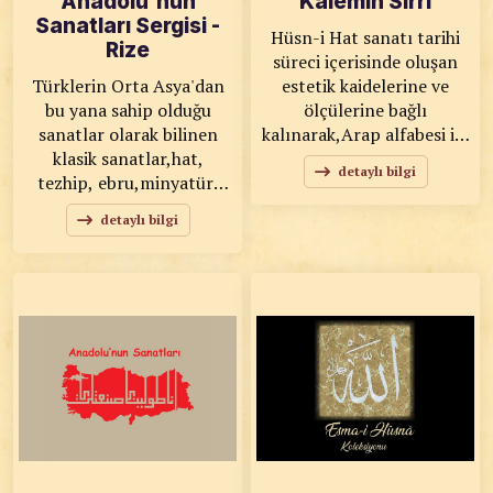
Anadolu'nun
Kalemin Sırrı
Sanatları Sergisi -
Hüsn-i Hat sanatı tarihi
Rize
süreci içerisinde oluşan
Türklerin Orta Asya'dan
estetik kaidelerine ve
bu yana sahip olduğu
ölçülerine bağlı
sanatlar olarak bilinen
kalınarak,Arap alfabesi ile
klasik sanatlar,hat,
icra edilen " Güzel yazı
detaylı bilgi
tezhip, ebru,minyatür,
yazma sanatı " olarak
çini, katı', naht, sedef
tarif edilebilir.
detaylı bilgi
kakma, edirnekari ve
kündekari gibi
sanatlardan
oluşmaktadır.