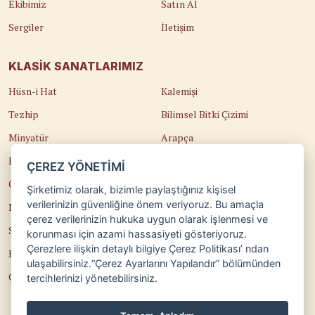
Ekibimiz
Satın Al
Sergiler
İletişim
KLASIK SANATLARIMIZ
Hüsn-i Hat
Kalemişi
Tezhip
Bilimsel Bitki Çizimi
Minyatür
Arapça
Ebru
Kaligrafi
ÇEREZ YÖNETİMİ
Çini
Osmanlı Türkçesi
Şirketimiz olarak, bizimle paylaştığınız kişisel
verilerinizin güvenliğine önem veriyoruz. Bu amaçla
Naht
Edirnekari
çerez verilerinizin hukuka uygun olarak işlenmesi ve
Sedef Kakma
Temel Sanat Eğitimi
korunması için azami hassasiyeti gösteriyoruz.
Çerezlere ilişkin detaylı bilgiye Çerez Politikası’ ndan
Katı'
Güzel Sanatlara Hazırlık
ulaşabilirsiniz.“Çerez Ayarlarını Yapılandır” bölümünden
Cilt
Teorik Eğitimler
tercihlerinizi yönetebilirsiniz.