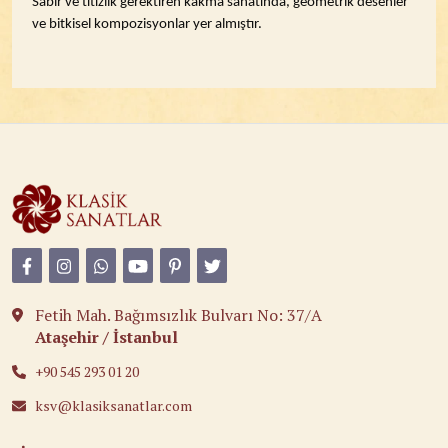
Sabır ve titizlik gerektiren kakma sanatında, geometrik desenler
ve bitkisel kompozisyonlar yer almıştır.
Fetih Mah. Bağımsızlık Bulvarı No: 37/A
Ataşehir / İstanbul
+90 545 293 01 20
ksv@klasiksanatlar.com